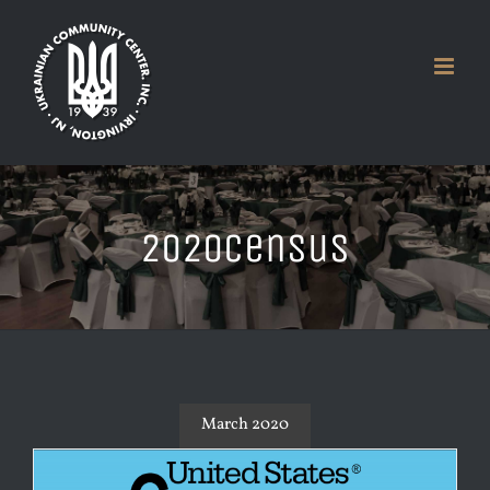
Skip
to
content
2020census
March 2020