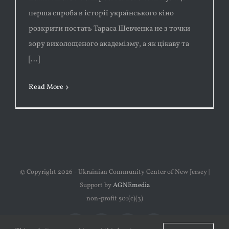
перша спроба в історії українського кіно
розкрити постать Тараса Шевченка не з точки
зору вихолощеного академізму, а як цікаву та
[...]
Read More
© Copyright
2026 - Ukrainian Community Center of New Jersey |
Support by
AGNEmedia
non-profit 501(c)(3)
Facebook
Instagram
YouTube
Email