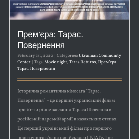
Прем’єра: Тарас.
Повернення
February 1st, 2020
|
Categories:
Ukrainian Community
Center
|
Tags:
Movie night
,
Taras Returns
,
Прем’єра
,
Тарас. Повернення
Історична романтична кіносага “Тарас.
Повернення” – це перший український фільм
про 10-ти річне заслання Тараса Шевченка в
російській царській армії в казахських степах.
Це перший український фільм про першого
політичного в’язня російського ГУЛАГу. І це