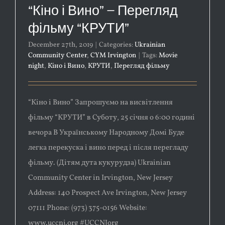
“Кіно і Вино” – Перегляд
фільму “КРУТИ”
December 27th, 2019
|
Categories:
Ukrainian
Community Center
,
CYM Irvington
|
Tags:
Movie
night
,
Кіно і Вино
,
КРУТИ
,
Перегляд фільму
“Кіно і Вино” Запрошуємо на висвітлення
фільму “КРУТИ” в Суботу, 25 січня о 6:00 годині
вечора В Українському Народному Домі Буде
легка перекуска і вино перед і після перегладу
фільму. (Дітям дута кукурудза) Ukrainian
Community Center in Irvington, New Jersey
Address: 140 Prospect Ave Irvington, New Jersey
07111 Phone: (973) 375-0156 Website:
www.uccnj.org #UCCNJorg