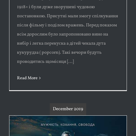
1918» і були дуже зворушені чудовою
постановкою. Присутні мали змогу спілкування
після фільму і поділом вражень. Перед показом
всім дорослим було запропоновано вино на
вибір і легка перекуска а дітей чекала дута
кукурудза ( popcorn). Такі вечори будуть
проводитись щомісяця [...]
Read More
December 2019