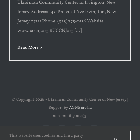
Ukrainian Community Center in Irvington, New
Jersey Address: 140 Prospect Ave Irvington, New
Jersey 07111 Phone: (973) 375-0156 Website:
www.uccnj.org #UCCNJorg [...]
Read More
© Copyright
2026 - Ukrainian Community Center of New Jersey |
Support by
AGNEmedia
non-profit 501(c)(3)
Facebook
Instagram
YouTube
Email
This website uses cookies and third party
OK