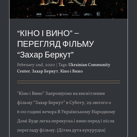
“КІНО І ВИНО” –
ПЕРЕГЛЯД ФІЛЬМУ
“Захар Беркут”
February 2nd, 2020
|
Tags:
Ukrainian Community
Center
,
Захар Беркут
,
Кіно і Вино
"Кіно і Вино” Запрошуємо на висвітлення
фільму “Захар Беркут” в Суботу, 29 лютого о
6:00 годині вечора В Українському Народному
Домі Буде легка перекуска і вино перед і після
перегладу фільму. (Дітям дута кукурудза)